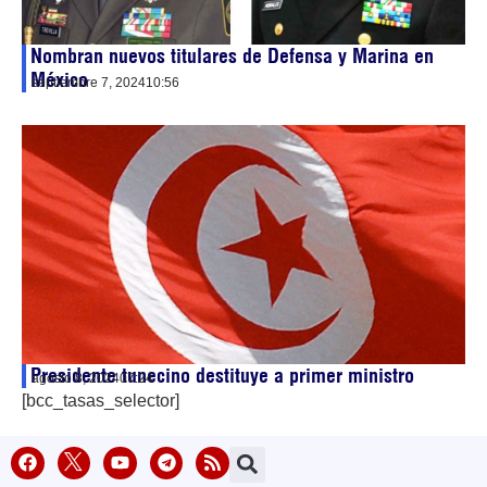
Nombran nuevos titulares de Defensa y Marina en
México
septiembre 7, 2024
10:56
Presidente tunecino destituye a primer ministro
agosto 8, 2024
07:24
[bcc_tasas_selector]