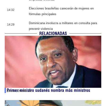
Elecciones brasileñas carecerán de mujeres en
14:32
fórmulas principales
Dominicana involucra a militares en consulta para
14:29
prevenir violencia
RELACIONADAS
Primer ministro sudanés nombra más ministros
julio 12, 2025
01:34