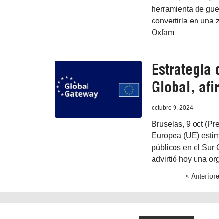
herramienta de guer
convertirla en una 
Oxfam.
Estrategia 
Global, af
octubre 9, 2024
Bruselas, 9 oct (Pr
Europea (UE) estimu
públicos en el Sur 
advirtió hoy una or
« Anterior