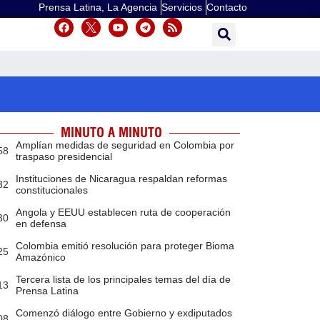
Prensa Latina, La Agencia
Servicios
Contacto
MINUTO A MINUTO
Amplían medidas de seguridad en Colombia por
58
traspaso presidencial
Instituciones de Nicaragua respaldan reformas
32
constitucionales
Angola y EEUU establecen ruta de cooperación
30
en defensa
Colombia emitió resolución para proteger Bioma
25
Amazónico
Tercera lista de los principales temas del día de
13
Prensa Latina
Comenzó diálogo entre Gobierno y exdiputados
08