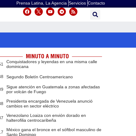
Prensa Latina, La Agencia
Servicios
Contacto
MINUTO A MINUTO
Conquistadores y leyendas en una misma calle
51
dominicana
48
Segundo Boletín Centroamericano
Sigue atención en Guatemala a zonas afectadas
39
por volcán de Fuego
Presidenta encargada de Venezuela anunció
38
cambios en sector eléctrico
Venezolano Loaiza con envión dorado en
37
halterofilia centrocaribeña
México gana el bronce en el sóftbol masculino de
17
Santo Domingo