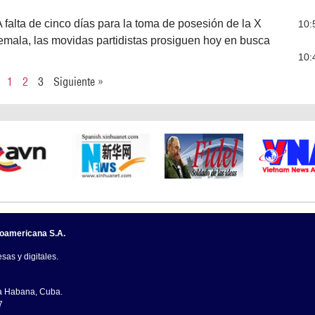
falta de cinco días para la toma de posesión de la X
10:
emala, las movidas partidistas prosiguen hoy en busca
10:
1
2
3
Siguiente »
noamericana S.A.
sas y digitales.
La Habana, Cuba.
7