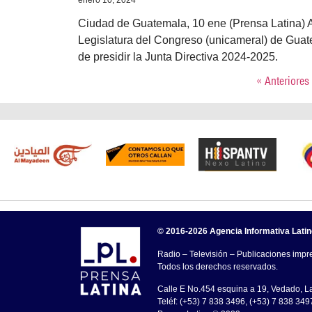
enero 10, 2024
Ciudad de Guatemala, 10 ene (Prensa Latina) A 
Legislatura del Congreso (unicameral) de Guat
de presidir la Junta Directiva 2024-2025.
« Anteriores
© 2016-2026 Agencia Informativa Lati
Radio – Televisión – Publicaciones impre
Todos los derechos reservados.
Calle E No.454 esquina a 19, Vedado, 
Teléf: (+53) 7 838 3496, (+53) 7 838 349