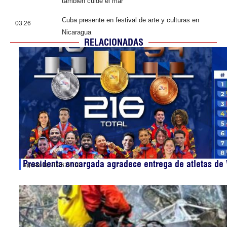
también cuide el mar
Cuba presente en festival de arte y culturas en
03:26
Nicaragua
RELACIONADAS
Presidenta encargada agradece entrega de atletas de
agosto 8, 2026
22:38