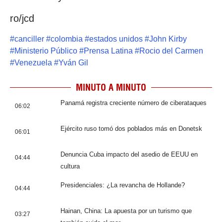
ro/jcd
#
canciller
#
colombia
#
estados unidos
#
John Kirby
#
Ministerio Público
#
Prensa Latina
#
Rocio del Carmen
#
Venezuela
#
Yván Gil
MINUTO A MINUTO
Panamá registra creciente número de ciberataques
06:02
Ejército ruso tomó dos poblados más en Donetsk
06:01
Denuncia Cuba impacto del asedio de EEUU en
04:44
cultura
Presidenciales: ¿La revancha de Hollande?
04:44
Hainan, China: La apuesta por un turismo que
03:27