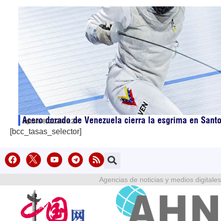
Acero dorado de Venezuela cierra la esgrima en San
agosto 8, 2026
16:23
[bcc_tasas_selector]
Agencias de noticias y medios digitales