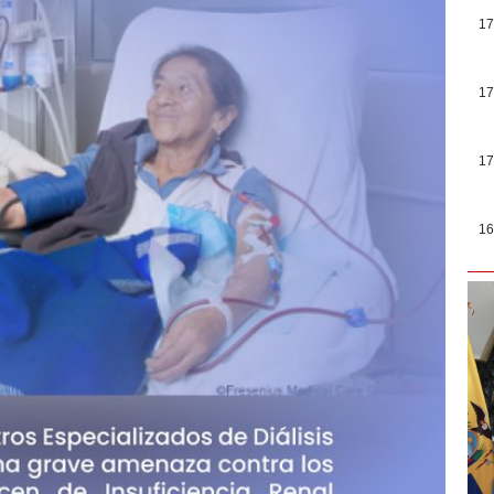
17
17
17
16