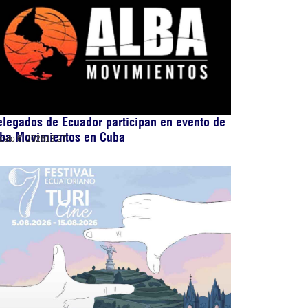
legados de Ecuador participan en evento de
lba Movimientos en Cuba
osto 6, 2026
13:27