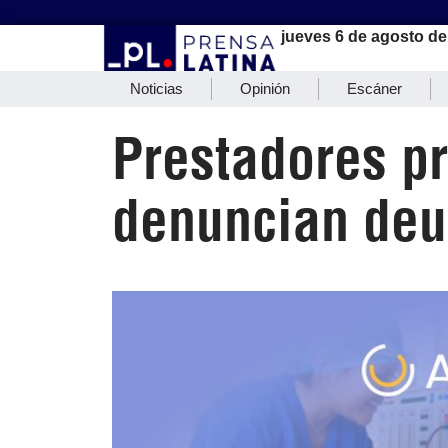
jueves 6 de agosto de
Noticias
Opinión
Escáner
Prestadores p
denuncian deu