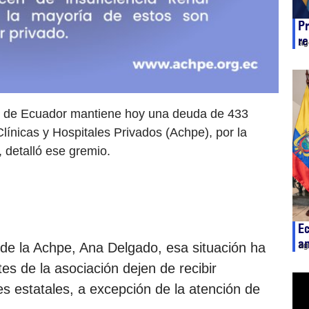
Pr
r
ag
no de Ecuador mantiene hoy una deuda de 433
línicas y Hospitales Privados (Achpe), por la
, detalló ese gremio.
E
am
 de la Achpe, Ana Delgado, esa situación ha
ag
es de la asociación dejen de recibir
es estatales, a excepción de la atención de