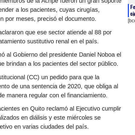
s miembros de la Achpe fueron un gran soporte
Fe
ender a los pacientes, cuyas cirugías,
ci
ag
on por meses, precisó el documento.
[bc
aclararon que ese sector atiende al 88 por
atamiento sustitutivo renal en el país.
mó al Gobierno del presidente Daniel Noboa el
ue brindan a los pacientes del sector público.
titucional (CC) un pedido para que la
miento de una sentencia de 2020, que obliga al
de manera regular con el financiamiento.
ientes en Quito reclamó al Ejecutivo cumplir
izados en diálisis y este miércoles se
etivo en varias ciudades del país.