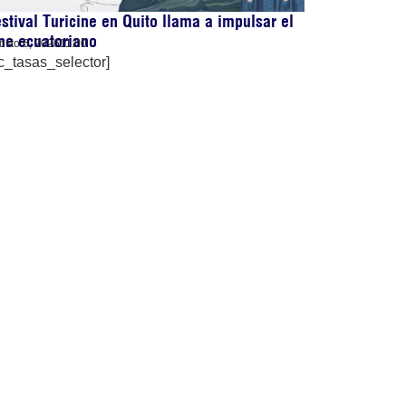
stival Turicine en Quito llama a impulsar el
ne ecuatoriano
osto 6, 2026
11:00
c_tasas_selector]