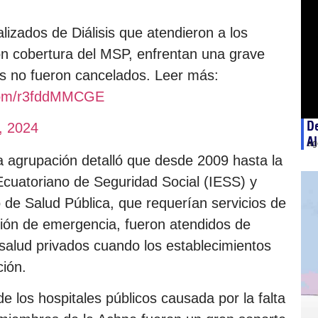
lizados de Diálisis que atendieron a los
con cobertura del MSP, enfrentan una grave
dos no fueron cancelados. Leer más:
.com/r3fddMMCGE
De
, 2024
A
ag
a agrupación detalló que desde 2009 hasta la
o Ecuatoriano de Seguridad Social (IESS) y
o de Salud Pública, que requerían servicios de
ción de emergencia, fueron atendidos de
alud privados cuando los establecimientos
ción.
de los hospitales públicos causada por la falta