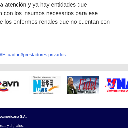
la atención y ya hay entidades que
n con los insumos necesarios para ese
 de los enfermos renales que no cuentan con
#
Ecuador
#
prestadores privados
noamericana S.A.
sas y digitales.