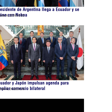
esidente de Argentina llega a Ecuador y se
eúne con Noboa
osto 6, 2026
16:12
cuador y Japón impulsan agenda para
pliar comercio bilateral
osto 6, 2026
14:20