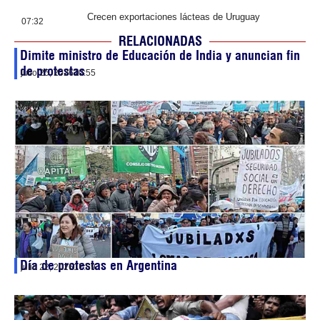
Crecen exportaciones lácteas de Uruguay
07:32
RELACIONADAS
Dimite ministro de Educación de India y anuncian fin
de protestas
julio 25, 2026
10:55
Día de protestas en Argentina
julio 22, 2026
17:59