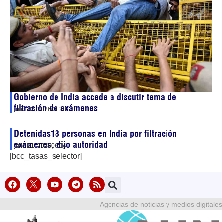
Gobierno de India accede a discutir tema de
filtración de exámenes
julio 22, 2026
04:20
Detenidas13 personas en India por filtración
exámenes, dijo autoridad
julio 21, 2026
06:04
[bcc_tasas_selector]
Agencias de noticias y medios digitales