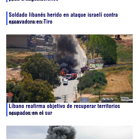
Soldado libanés herido en ataque israelí contra
excavadora en Tiro
agosto 7, 2026
07:00
Líbano reafirma objetivo de recuperar territorios
ocupados en el sur
agosto 7, 2026
01:58