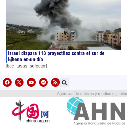
Israel dispara 113 proyectiles contra el sur de
Líbano en un día
agosto 6, 2026
11:01
[bcc_tasas_selector]
Agencias de noticias y medios digitales