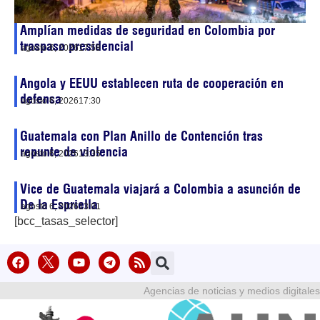
Amplían medidas de seguridad en Colombia por
traspaso presidencial
agosto 6, 2026
17:58
Angola y EEUU establecen ruta de cooperación en
defensa
agosto 6, 2026
17:30
Guatemala con Plan Anillo de Contención tras
repunte de violencia
agosto 6, 2026
13:35
Vice de Guatemala viajará a Colombia a asunción de
De la Espriella
agosto 6, 2026
13:01
[bcc_tasas_selector]
Agencias de noticias y medios digitales