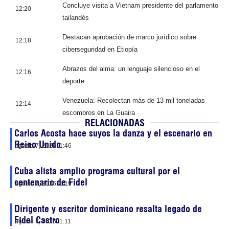
Concluye visita a Vietnam presidente del parlamento
12:20
tailandés
Destacan aprobación de marco jurídico sobre
12:18
ciberseguridad en Etiopía
Abrazos del alma: un lenguaje silencioso en el
12:16
deporte
Venezuela: Recolectan más de 13 mil toneladas
12:14
escombros en La Guaira
RELACIONADAS
Carlos Acosta hace suyos la danza y el escenario en
Reino Unido
agosto 7, 2026
11:46
Cuba alista amplio programa cultural por el
centenario de Fidel
agosto 7, 2026
11:19
Dirigente y escritor dominicano resalta legado de
Fidel Castro
agosto 7, 2026
11:11