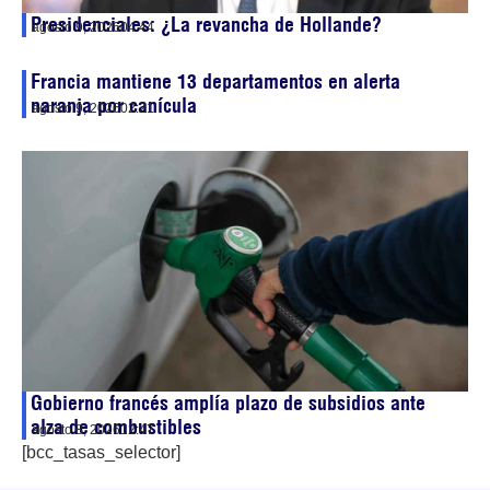
Presidenciales: ¿La revancha de Hollande?
agosto 9, 2026
04:44
Francia mantiene 13 departamentos en alerta
naranja por canícula
agosto 9, 2026
02:21
Gobierno francés amplía plazo de subsidios ante
alza de combustibles
agosto 8, 2026
12:47
[bcc_tasas_selector]