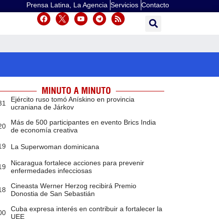
Prensa Latina, La Agencia
Servicios
Contacto
MINUTO A MINUTO
Ejército ruso tomó Anískino en provincia
31
ucraniana de Járkov
Más de 500 participantes en evento Brics India
20
de economía creativa
19
La Superwoman dominicana
Nicaragua fortalece acciones para prevenir
19
enfermedades infecciosas
Cineasta Werner Herzog recibirá Premio
18
Donostia de San Sebastián
Cuba expresa interés en contribuir a fortalecer la
00
UEE