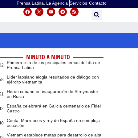
Prensa Latina, La Agencia
Servicios
Contacto
MINUTO A MINUTO
Primera lista de los principales temas del día de
02
Prensa Latina
Líder laosiano elogia resultados de diálogo con
58
ejército vietnamita
Héroe cubano en inauguración de Stroymaster
51
en Rusia
España celebrará en Galicia centenario de Fidel
42
Castro
Ceuta, Marruecos y rey de España en compleja
40
ecuación
Vietnam establece metas para desarrollo de alta
33