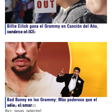
Billie Eilish gana el Grammy en Canción del Año,
condena al ICE
febrero 1, 2026
23:14
Bad Bunny en los Grammy: Más poderoso que el
odio, el amor
febrero 1, 2026
22:23
[bcc_tasas_selector]