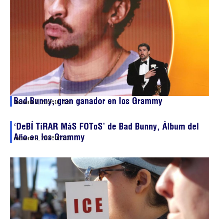
Bad Bunny, gran ganador en los Grammy
febrero 2, 2026
01:16
‘DeBÍ TiRAR MáS FOToS’ de Bad Bunny, Álbum del
Año en los Grammy
febrero 2, 2026
00:03