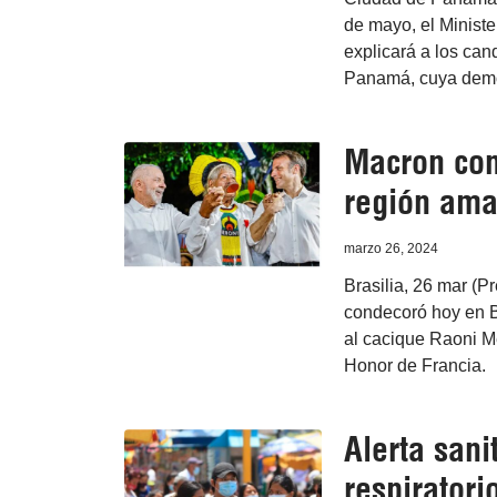
de mayo, el Ministe
explicará a los can
Panamá, cuya demor
Macron con
región ama
marzo 26, 2024
Brasilia, 26 mar (P
condecoró hoy en B
al cacique Raoni Me
Honor de Francia.
Alerta sani
respiratori