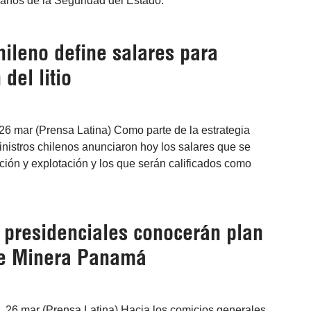
ganos de la Seguridad del Estado.
ileno define salares para
del litio
26 mar (Prensa Latina) Como parte de la estrategia
 ministros chilenos anunciaron hoy los salares que se
ación y explotación y los que serán calificados como
 presidenciales conocerán plan
de Minera Panamá
26 mar (Prensa Latina) Hacia los comicios generales