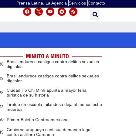
Prensa Latina, La Agencia
Servicios
Contacto
MINUTO A MINUTO
Brasil endurece castigos contra delitos sexuales
30
digitales
Brasil endurece castigos contra delitos sexuales
29
digitales
Ciudad Ho Chi Minh apunta a mayor feria
28
turística de su historia
Tiroteo en escuela tailandesa deja al menos ocho
53
muertos
50
Primer Boletín Centroamericano
Gobierno uruguayo continúa demanda legal
49
contra astillero Cardama