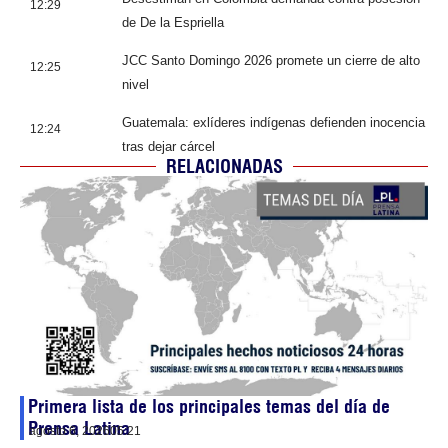
12:29
de De la Espriella
JCC Santo Domingo 2026 promete un cierre de alto
12:25
nivel
Guatemala: exlíderes indígenas defienden inocencia
12:24
tras dejar cárcel
RELACIONADAS
Primera lista de los principales temas del día de
Prensa Latina
agosto 6, 2026
05:21