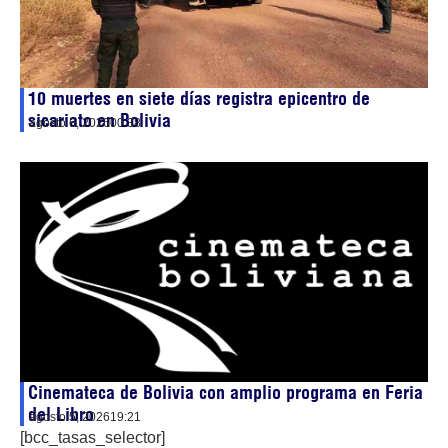
10 muertes en siete días registra epicentro de
sicariato en Bolivia
agosto 6, 2026
00:38
Cinemateca de Bolivia con amplio programa en Feria
del Libro
agosto 5, 2026
19:21
[bcc_tasas_selector]