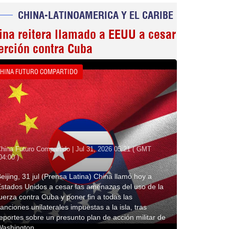
CHINA-LATINOAMERICA Y EL CARIBE
ina reitera llamado a EEUU a cesar
erción contra Cuba
HINA FUTURO COMPARTIDO
hina Futuro Compartido | Jul 31, 2026 05:21 ( GMT
04:00 )
eijing, 31 jul (Prensa Latina) China llamó hoy a
stados Unidos a cesar las amenazas del uso de la
uerza contra Cuba y poner fin a todas las
anciones unilaterales impuestas a la isla, tras
eportes sobre un presunto plan de acción militar de
Washington.