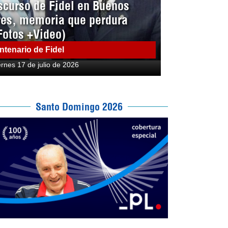
scurso de Fidel en Buenos
res, memoria que perdura
Fotos +Video)
ntenario de Fidel
ernes 17 de julio de 2026
Santo Domingo 2026