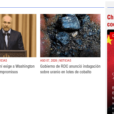
Ch
co
C
TICIAS
AGO 07, 2026 | NOTICIAS
ní exige a Washington
Gobierno de RDC anunció indagación
ompromisos
sobre uranio en lotes de cobalto
C
-
B
E
f
s
r