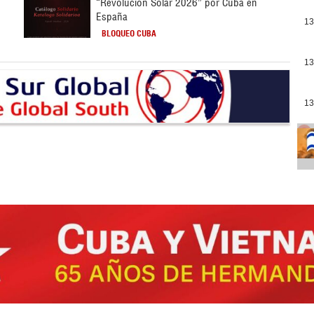
“Revolución Solar 2026” por Cuba en
España
13
BLOQUEO CUBA
13
13