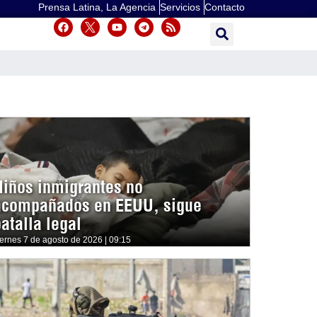
Prensa Latina, La Agencia
Servicios
Contacto
Niños inmigrantes no
acompañados en EEUU, sigue
atalla legal
iernes 7 de agosto de 2026 | 09:15