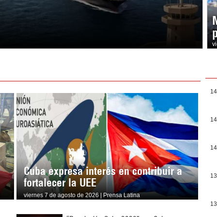
v
14
14
14
Cuba expresa interés en contribuir a
13
fortalecer la UEE
viernes 7 de agosto de 2026 | Prensa Latina
13