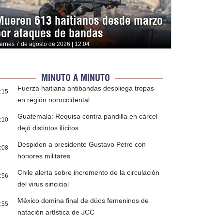
Mueren 613 haitianos desde marzo
por ataques de bandas
iernes 7 de agosto de 2026 | 12:04
MINUTO A MINUTO
Fuerza haitiana antibandas despliega tropas
:15
en región noroccidental
Guatemala: Requisa contra pandilla en cárcel
:10
dejó distintos ilícitos
Despiden a presidente Gustavo Petro con
:08
honores militares
Chile alerta sobre incremento de la circulación
:56
del virus sincicial
México domina final de dúos femeninos de
:55
natación artística de JCC