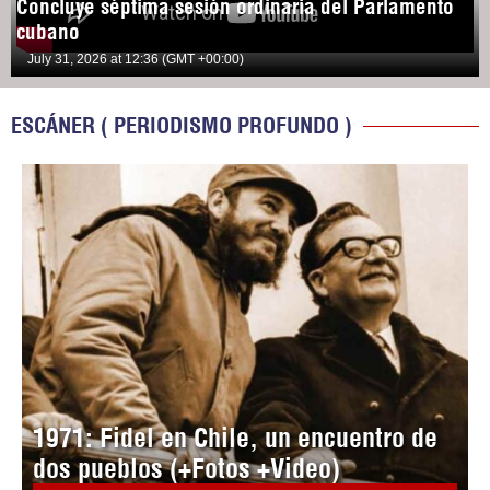
Concluye séptima sesión ordinaria del Parlamento
cubano
July 31, 2026 at 12:36 (GMT +00:00)
ESCÁNER ( PERIODISMO PROFUNDO )
1971: Fidel en Chile, un encuentro de
dos pueblos (+Fotos +Video)