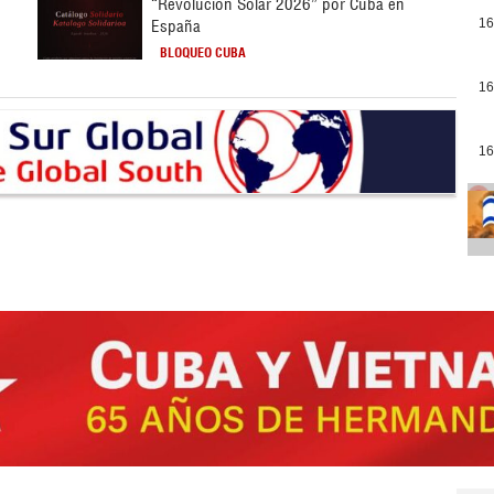
“Revolución Solar 2026” por Cuba en
España
16
BLOQUEO CUBA
16
16