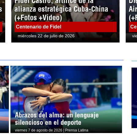
Fidel Castro, artífice de la
Di
s
alianza estratégica Cuba-China
Ai
(+Fotos +Video)
(+
Centenario de Fidel
Ce
miércoles 22 de julio de 2026
vi
Abrazos del alma: un lenguaje
silencioso en el deporte
viernes 7 de agosto de 2026 | Prensa Latina