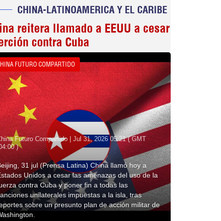
CHINA-LATINOAMERICA Y EL CARIBE
ina reitera llamado a EEUU a cesar
erción contra Cuba
HINA FUTURO COMPARTIDO
hina Futuro Compartido | Jul 31, 2026 05:21 ( GMT
04:00 )
eijing, 31 jul (Prensa Latina) China llamó hoy a
stados Unidos a cesar las amenazas del uso de la
uerza contra Cuba y poner fin a todas las
anciones unilaterales impuestas a la isla, tras
eportes sobre un presunto plan de acción militar de
Washington.