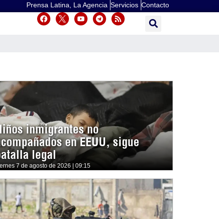
Prensa Latina, La Agencia
Servicios
Contacto
Niños inmigrantes no
acompañados en EEUU, sigue
atalla legal
iernes 7 de agosto de 2026 | 09:15