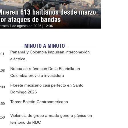
Mueren 613 haitianos desde marzo
por ataques de bandas
iernes 7 de agosto de 2026 | 12:04
MINUTO A MINUTO
Panamá y Colombia impulsan interconexión
:11
eléctrica
Noboa se reúne con De la Espriella en
:08
Colombia previo a investidura
Florete mexicano casi perfecto en Santo
:00
Domingo 2026
Tercer Boletín Centroamericano
:50
Violencia de grupo armado genera pánico en
:50
territorio de RDC