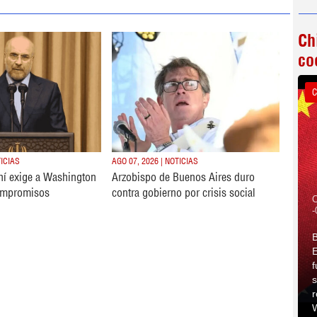
Ch
co
C
TICIAS
AGO 07, 2026 | NOTICIAS
ní exige a Washington
Arzobispo de Buenos Aires duro
ompromisos
contra gobierno por crisis social
C
-
B
E
f
s
r