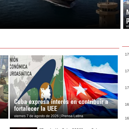
v
17
17
17
Cuba expresa interés en contribuir a
16
fortalecer la UEE
viernes 7 de agosto de 2026 | Prensa Latina
16