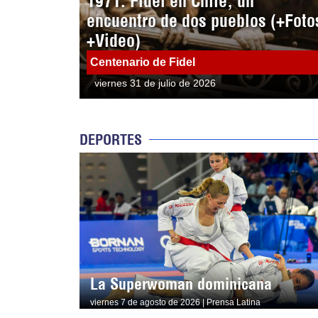
1971: Fidel en Chile, un
encuentro de dos pueblos (+Foto
+Video)
Centenario de Fidel
viernes 31 de julio de 2026
DEPORTES
La Superwoman dominicana
viernes 7 de agosto de 2026 | Prensa Latina