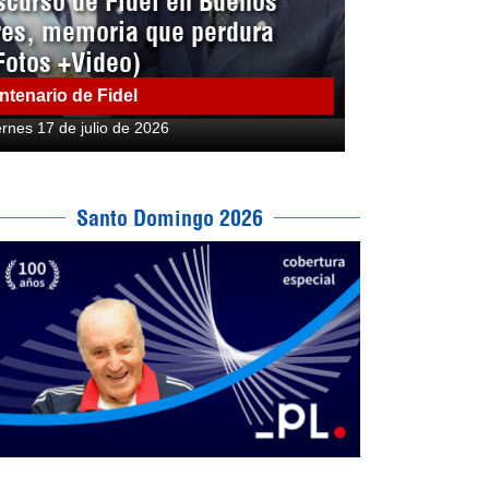
scurso de Fidel en Buenos
res, memoria que perdura
Fotos +Video)
ntenario de Fidel
ernes 17 de julio de 2026
Santo Domingo 2026