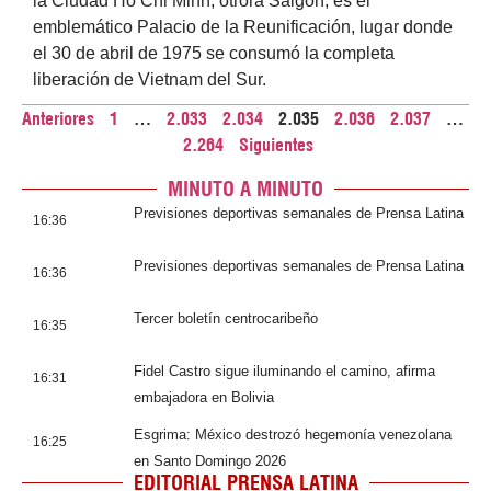
la Ciudad Ho Chi Minh, otrora Saigón, es el
emblemático Palacio de la Reunificación, lugar donde
el 30 de abril de 1975 se consumó la completa
liberación de Vietnam del Sur.
Anteriores
1
…
2.033
2.034
2.035
2.036
2.037
…
2.264
Siguientes
MINUTO A MINUTO
Previsiones deportivas semanales de Prensa Latina
16:36
Previsiones deportivas semanales de Prensa Latina
16:36
Tercer boletín centrocaribeño
16:35
Fidel Castro sigue iluminando el camino, afirma
16:31
embajadora en Bolivia
Esgrima: México destrozó hegemonía venezolana
16:25
en Santo Domingo 2026
EDITORIAL PRENSA LATINA