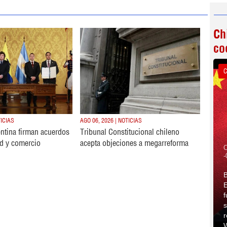
Ch
co
C
TICIAS
AGO 06, 2026 | NOTICIAS
ntina firman acuerdos
Tribunal Constitucional chileno
d y comercio
acepta objeciones a megarreforma
C
-
B
E
f
s
r