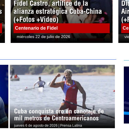
Fidel Castro, artífice de la
Di
s
alianza estratégica Cuba-China
Ai
(+Fotos +Video)
(+
Centenario de Fidel
Ce
miércoles 22 de julio de 2026
vi
Cuba conquista oro en canotaje de
mil metros de Centroamericanos
jueves 6 de agosto de 2026 | Prensa Latina