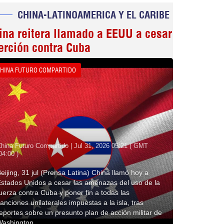
CHINA-LATINOAMERICA Y EL CARIBE
ina reitera llamado a EEUU a cesar
erción contra Cuba
HINA FUTURO COMPARTIDO
hina Futuro Compartido | Jul 31, 2026 05:21 ( GMT
04:00 )
eijing, 31 jul (Prensa Latina) China llamó hoy a
stados Unidos a cesar las amenazas del uso de la
uerza contra Cuba y poner fin a todas las
anciones unilaterales impuestas a la isla, tras
eportes sobre un presunto plan de acción militar de
Washington.