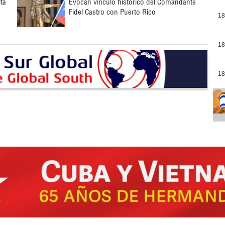
ita
Evocan vínculo histórico del Comandante
Fidel Castro con Puerto Rico
18
18
18