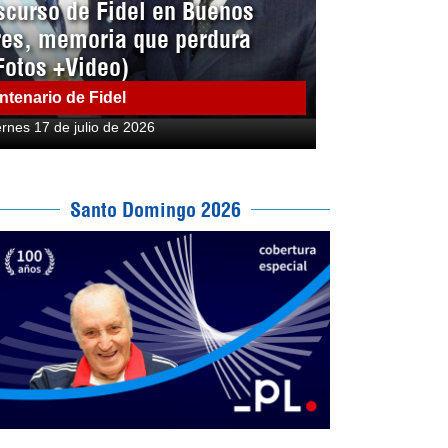
scurso de Fidel en Buenos
res, memoria que perdura
Fotos +Video)
ntenario de Fidel
ernes 17 de julio de 2026
Santo Domingo 2026