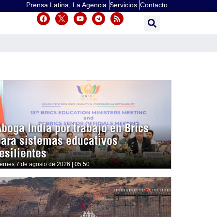
Prensa Latina, La Agencia
Servicios
Contacto
Aboga India por trabajo en Brics
para sistemas educativos
esilientes
iernes 7 de agosto de 2026 | 05:50