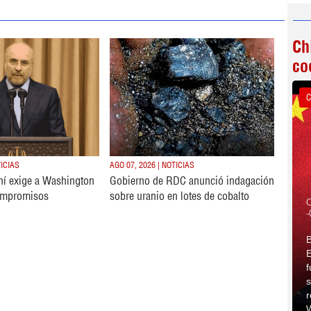
Ch
co
C
TICIAS
AGO 07, 2026 | NOTICIAS
ní exige a Washington
Gobierno de RDC anunció indagación
ompromisos
sobre uranio en lotes de cobalto
C
-
B
E
f
s
r