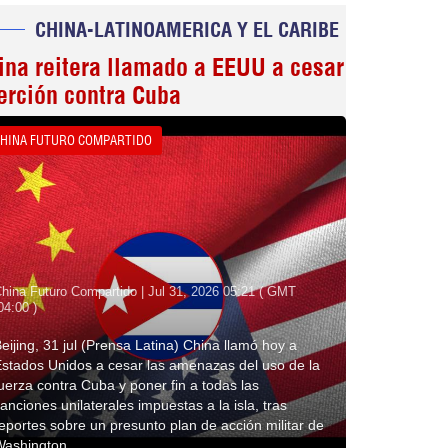
CHINA-LATINOAMERICA Y EL CARIBE
ina reitera llamado a EEUU a cesar
erción contra Cuba
HINA FUTURO COMPARTIDO
hina Futuro Compartido | Jul 31, 2026 05:21 ( GMT
04:00 )
eijing, 31 jul (Prensa Latina) China llamó hoy a
stados Unidos a cesar las amenazas del uso de la
uerza contra Cuba y poner fin a todas las
anciones unilaterales impuestas a la isla, tras
eportes sobre un presunto plan de acción militar de
Washington.