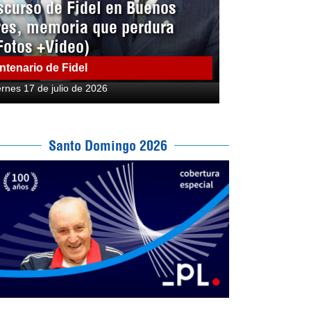
scurso de Fidel en Buenos
res, memoria que perdura
Fotos +Video)
ntenario de Fidel
ernes 17 de julio de 2026
Santo Domingo 2026