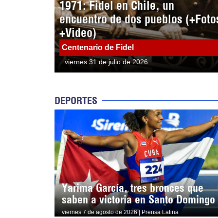
1971: Fidel en Chile, un
encuentro de dos pueblos (+Foto
+Video)
Centenario de Fidel
viernes 31 de julio de 2026
DEPORTES
Yarima García, tres bronces que
saben a victoria en Santo Domingo
viernes 7 de agosto de 2026 | Prensa Latina