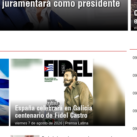
a juramentará como presidente
v
09
09
09
España celebrará en Galicia
09
centenario de Fidel Castro
viernes 7 de agosto de 2026 | Prensa Latina
09