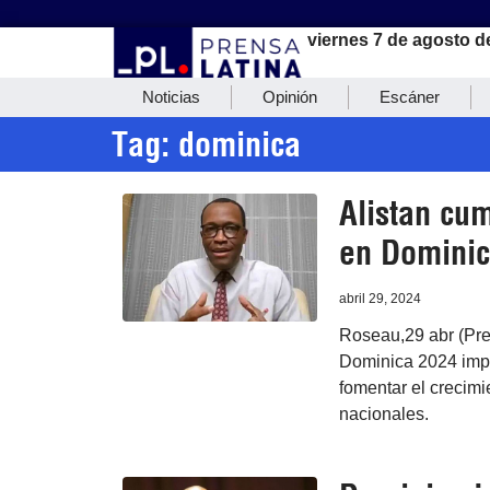
viernes 7 de agosto d
Noticias
Opinión
Escáner
Tag: dominica
Alistan cu
en Domini
abril 29, 2024
Roseau,29 abr (Pr
Dominica 2024 impu
fomentar el crecimi
nacionales.