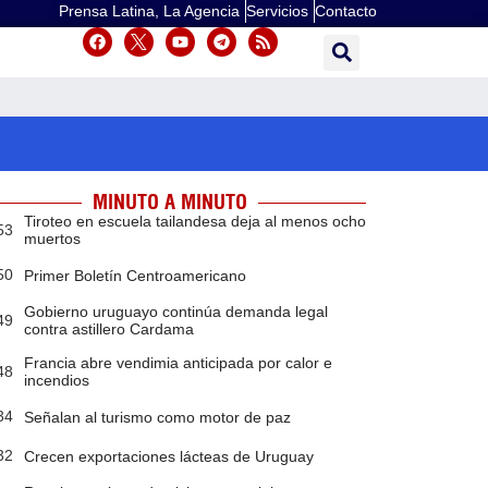
Prensa Latina, La Agencia
Servicios
Contacto
MINUTO A MINUTO
Tiroteo en escuela tailandesa deja al menos ocho
53
muertos
50
Primer Boletín Centroamericano
Gobierno uruguayo continúa demanda legal
49
contra astillero Cardama
Francia abre vendimia anticipada por calor e
48
incendios
34
Señalan al turismo como motor de paz
32
Crecen exportaciones lácteas de Uruguay